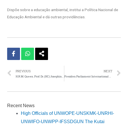
Dispõe sobre a educação ambiental, institui a Política Nacional de
Educação Ambiental e dá outras providências.
PREVIOUS
NEXT
H.R.M. Queen. Prof. Dr. (HC) Josephine Duyuk Tuah, Ph.D.JP. Raja Permaisuri Royal Maren Uma Borneo Q
Presiden Parliament International Kutai Mulawarman Royal Council
Recent News
High Officials of UNWOPE-UNSKMK-UNRHI-
UNWIFO-UNWPP-IFSSDGUN The Kutai